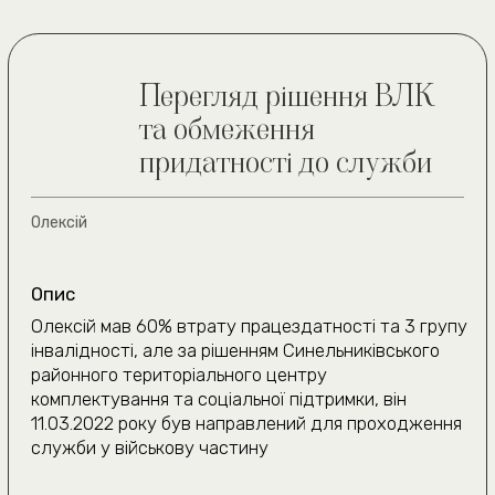
сб 10:00—18:00
Де ви знаходитесь?
Київ та область
Інше місто
Даю згоду на
обробку персональних даних
Очікуємо на дзвінок