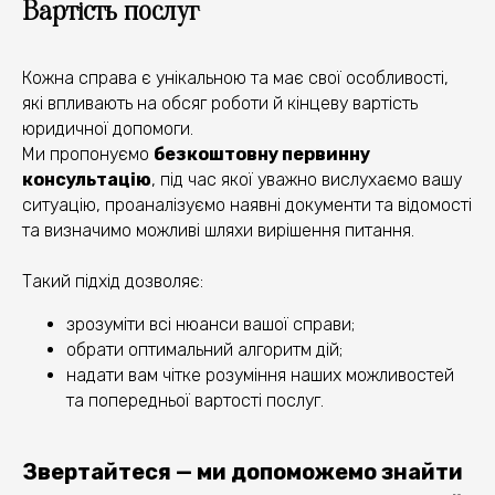
Вартість послуг
У ВАШІЙ СПРАВІ
Кожна справа є унікальною та має свої особливості,
1
які впливають на обсяг роботи й кінцеву вартість
юридичної допомоги.
Ми пропонуємо
безкоштовну первинну
консультацію
, під час якої уважно вислухаємо вашу
2
ситуацію, проаналізуємо наявні документи та відомості
та визначимо можливі шляхи вирішення питання.
3
Такий підхід дозволяє:
зрозуміти всі нюанси вашої справи;
обрати оптимальний алгоритм дій;
4
надати вам чітке розуміння наших можливостей
та попередньої вартості послуг.
Звертайтеся — ми допоможемо знайти