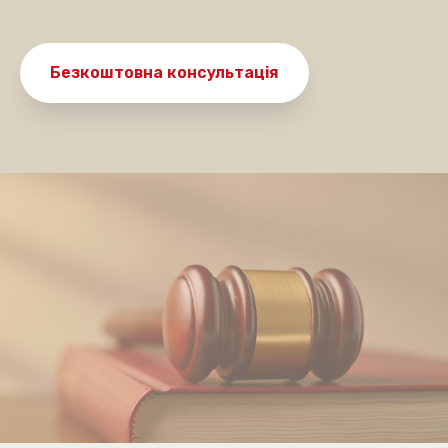
Безкоштовна консультація
Де ви знаходитесь?
Київ та область
Інше місто
Даю згоду на
обробку персональних даних
Очікуємо на дзвінок