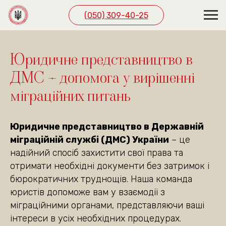
(050) 309-40-25
ЗВ’ЯЖІТЬСЯ З НАМИ
ЗРУЧНИМ СПОСОБОМ
Юридичне представництво в
ДМС – допомога у вирішенні
(050) 309-40-25
міграційних питань
м. Київ, вул. Павла
Скоропадського буд. 39,
офіс 1
Юридичне представництво в Державній
(подивитись на карті)
міграційній службі (ДМС) України
– це
Графік роботи
надійний спосіб захистити свої права та
пн. — пт. 10:00—19:00
отримати необхідні документи без затримок і
сб 10:00—18:00
бюрократичних труднощів. Наша команда
юристів допоможе вам у взаємодії з
міграційними органами, представляючи ваші
інтереси в усіх необхідних процедурах.