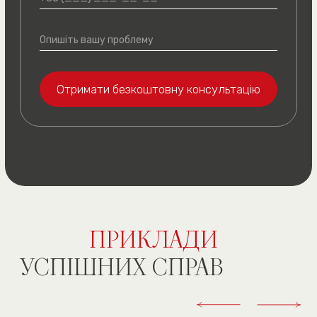
Ви можете
залишити
відгук
про роботу з нами
ЗВ’ЯЖІТЬСЯ З НАМИ
ЗРУЧНИМ СПОСОБОМ
(050) 309-40-25
(всі дзвінки безкоштовні)
м. Київ, вул. Павла
Скоропадського буд. 39,
офіс 1
Графік роботи
(подивитись на карті)
пн. — пт. 10:00—19:00