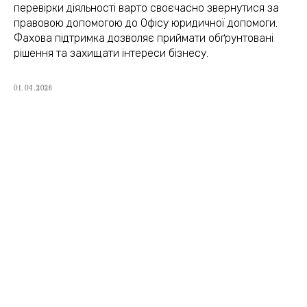
(050) 309-40-25
перевірки діяльності варто своєчасно звернутися за
правовою допомогою до Офісу юридичної допомоги.
jur.kiev.ua@gmail.com
Фахова підтримка дозволяє приймати обґрунтовані
рішення та захищати інтереси бізнесу.
Політика конфіденційності
01.04.2026
Договір публічної оферти