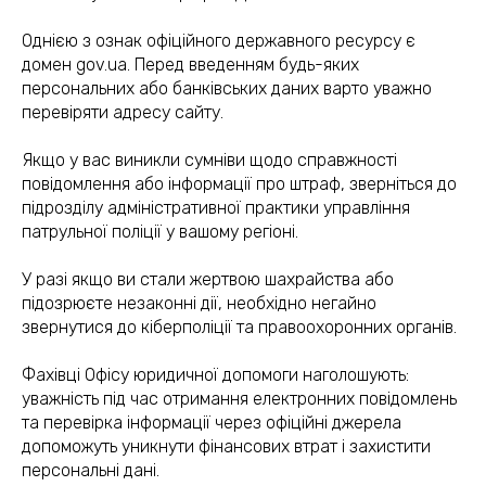
Однією з ознак офіційного державного ресурсу є
домен gov.ua. Перед введенням будь-яких
персональних або банківських даних варто уважно
перевіряти адресу сайту.
Якщо у вас виникли сумніви щодо справжності
повідомлення або інформації про штраф, зверніться до
підрозділу адміністративної практики управління
патрульної поліції у вашому регіоні.
У разі якщо ви стали жертвою шахрайства або
підозрюєте незаконні дії, необхідно негайно
звернутися до кіберполіції та правоохоронних органів.
(050) 309-40-25
Фахівці Офісу юридичної допомоги наголошують:
уважність під час отримання електронних повідомлень
jur.kiev.ua@gmail.com
та перевірка інформації через офіційні джерела
допоможуть уникнути фінансових втрат і захистити
персональні дані.