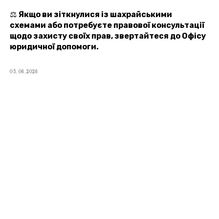
Політика конфіденційності
⚖️
Якщо ви зіткнулися із шахрайськими
Договір публічної оферти
схемами або потребуєте правової консультації
щодо захисту своїх прав, звертайтеся до Офісу
юридичної допомоги.
05.06.2026