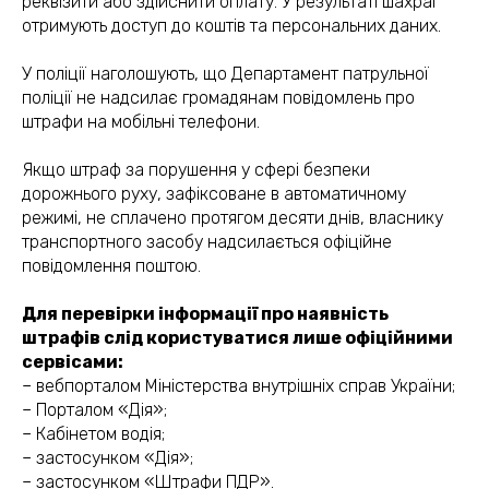
реквізити або здійснити оплату. У результаті шахраї
отримують доступ до коштів та персональних даних.
У поліції наголошують, що Департамент патрульної
поліції не надсилає громадянам повідомлень про
штрафи на мобільні телефони.
Якщо штраф за порушення у сфері безпеки
дорожнього руху, зафіксоване в автоматичному
режимі, не сплачено протягом десяти днів, власнику
транспортного засобу надсилається офіційне
повідомлення поштою.
Для перевірки інформації про наявність
штрафів слід користуватися лише офіційними
сервісами:
– вебпорталом Міністерства внутрішніх справ України;
– Порталом «Дія»;
– Кабінетом водія;
– застосунком «Дія»;
– застосунком «Штрафи ПДР».