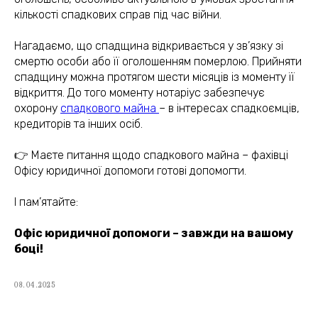
кількості спадкових справ під час війни.
Нагадаємо, що спадщина відкривається у зв’язку зі
смертю особи або її оголошенням померлою. Прийняти
спадщину можна протягом шести місяців із моменту її
відкриття. До того моменту нотаріус забезпечує
охорону
спадкового майна
– в інтересах спадкоємців,
кредиторів та інших осіб.
👉 Маєте питання щодо спадкового майна – фахівці
Офісу юридичної допомоги готові допомогти.
І пам’ятайте:
Офіс юридичної допомоги – завжди на вашому
(050) 309-40-25
боці!
jur.kiev.ua@gmail.com
08.04.2025