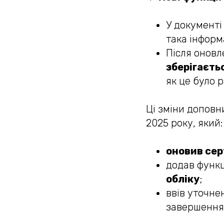
У документ
така інформ
Після оновл
зберігаєть
як це було р
Ці зміни доповни
2025 року, який:
оновив сер
додав функ
обліку
;
ввів уточн
завершення 