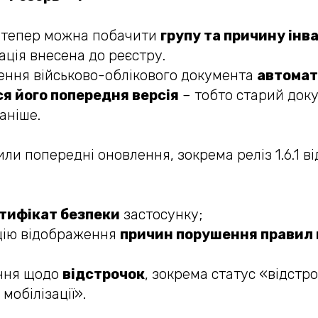
і тепер можна побачити
групу та причину інв
ація внесена до реєстру.
ення військово-облікового документа
автома
ся його попередня версія
– тобто старий доку
аніше.
ли попередні оновлення, зокрема реліз 1.6.1 ві
тифікат безпеки
застосунку;
цію відображення
причин порушення правил 
ення щодо
відстрочок
, зокрема статус «відстр
мобілізації».