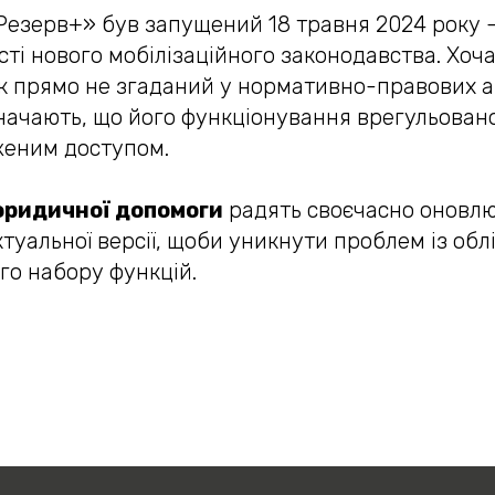
Резерв+» був запущений 18 травня 2024 року 
ті нового мобілізаційного законодавства. Хоча 
ок прямо не згаданий у нормативно-правових а
начають, що його функціонування врегульован
женим доступом.
юридичної допомоги
радять своєчасно оновл
туальної версії, щоби уникнути проблем із обл
го набору функцій.