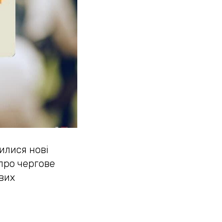
илися нові
 про чергове
вих