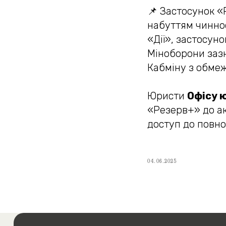
📌 Застосунок «
набуттям чиннос
«Дії», застосун
Міноборони заз
Кабміну з обме
Юристи
Офісу 
«Резерв+» до ак
доступ до повно
04.06.2025