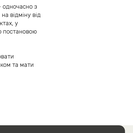
– одночасно з
на відміну від
ктах, у
о постановою
ювати
іком та мати