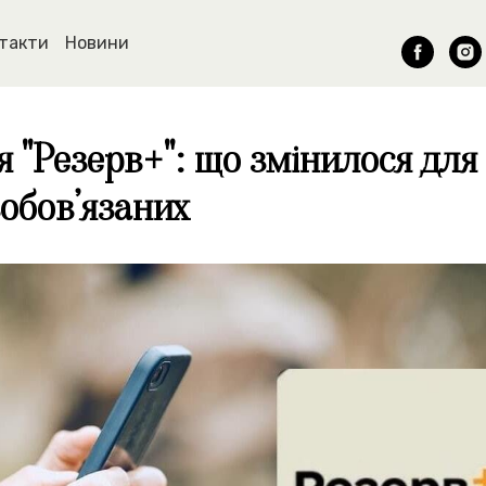
такти
Новини
 "Резерв+": що змінилося для
зобовʼязаних