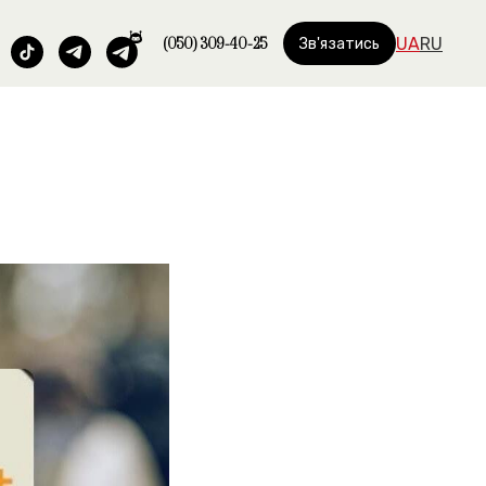
(050) 309-40-25
UA
RU
Зв'язатись