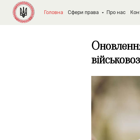
Головна
Сфери права
Про нас
Кон
Оновлення
військово