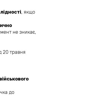
алідності
, якщо
тично
мент не зникає,
д 20 травня
військового
очка до