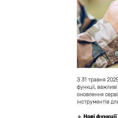
З 31 травня 202
функції, важлив
оновлення серві
інструментів дл
🔹
Нові функції