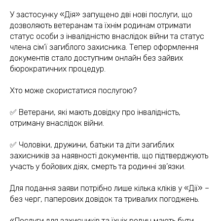
У застосунку «Дія» запущено дві нові послуги, що
дозволяють ветеранам та їхнім родинам отримати
статус особи з інвалідністю внаслідок війни та статус
члена сім’ї загиблого захисника. Тепер оформлення
документів стало доступним онлайн без зайвих
бюрократичних процедур.
Хто може скористатися послугою?
✅ Ветерани, які мають довідку про інвалідність,
отриману внаслідок війни.
✅ Чоловіки, дружини, батьки та діти загиблих
захисників за наявності документів, що підтверджують
участь у бойових діях, смерть та родинні зв’язки.
Для подання заяви потрібно лише кілька кліків у «Дії» –
без черг, паперових довідок та тривалих погоджень.
«Послуги для захисників та їхніх родин мають бути