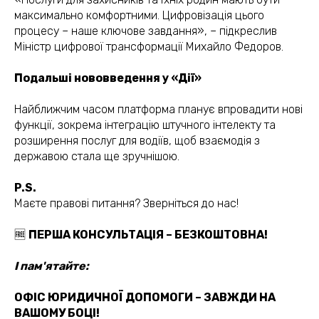
максимально комфортними. Цифровізація цього
процесу – наше ключове завдання», – підкреслив
Міністр цифрової трансформації Михайло Федоров.
Подальші нововведення у «Дії»
Найближчим часом платформа планує впровадити нові
функції, зокрема інтеграцію штучного інтелекту та
розширення послуг для водіїв, щоб взаємодія з
державою стала ще зручнішою.
P.S.
Маєте правові питання? Зверніться до нас!
🆓
ПЕРША КОНСУЛЬТАЦІЯ – БЕЗКОШТОВНА!
І пам'ятайте:
ОФІС ЮРИДИЧНОЇ ДОПОМОГИ – ЗАВЖДИ НА
ВАШОМУ БОЦІ!
(050) 309-40-25