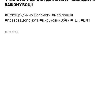
Політика конфіденційності
ВАШОМУ БОЦІ!
Договір публічної оферти
#ОфісЮридичноїДопомоги #мобілізація
#правоваДопомога #військовийОблік #ТЦК #ВЛК
20.06.2025