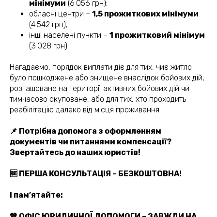
мінімуми
(6 056 грн);
обласні центри –
1,5 прожиткових мінімуми
(4 542 грн);
інші населені пункти –
1 прожитковий мінімум
(3 028 грн).
Нагадаємо, порядок виплати діє для тих, чиє житло
було пошкоджене або знищене внаслідок бойових дій,
розташоване на території активних бойових дій чи
тимчасово окуповане, або для тих, хто проходить
реабілітацію далеко від місця проживання.
📌 Потрібна допомога з оформленням
документів чи питаннями компенсації?
Звертайтесь до наших юристів!
(050) 309-40-25
🆓 ПЕРША КОНСУЛЬТАЦІЯ – БЕЗКОШТОВНА!
jur.kiev.ua@gmail.com
І пам’ятайте:
💖 ОФІС ЮРИДИЧНОЇ ДОПОМОГИ – ЗАВЖДИ НА