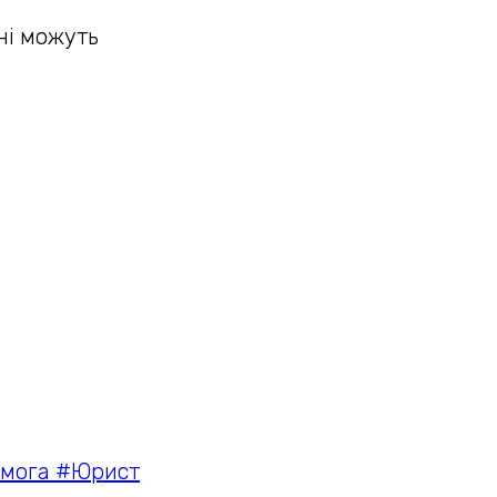
ні можуть
омога #Юрист