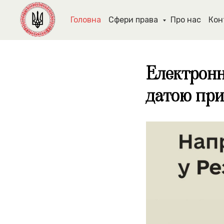
Головна
Сфери права
Про нас
Кон
Електронн
датою при