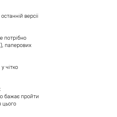
останній версії
е потрібно
), паперових
у чітко
х
йно бажає пройти
я цього