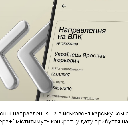
онні направлення на військово-лікарську коміс
ерв+" міститимуть конкретну дату прибуття н