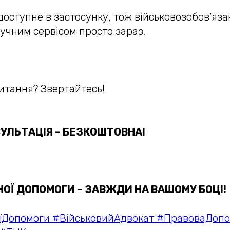
оступне в застосунку, тож військовозобов’яза
учним сервісом просто зараз.
итання? Звертайтесь!
УЛЬТАЦІЯ – БЕЗКОШТОВНА!
ОЇ ДОПОМОГИ – ЗАВЖДИ НА ВАШОМУ БОЦІ!
їДопомоги #ВійськовийАдвокат #ПравоваДоп