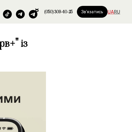
(050) 309-40-25
UA
RU
Зв'язатись
в+" із