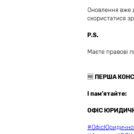
Оновлення вже д
скористатися зр
P.S.
Маєте правові п
🆓
ПЕРША КОНС
І пам’ятайте:
ОФІС ЮРИДИЧН
#ОфісЮридично