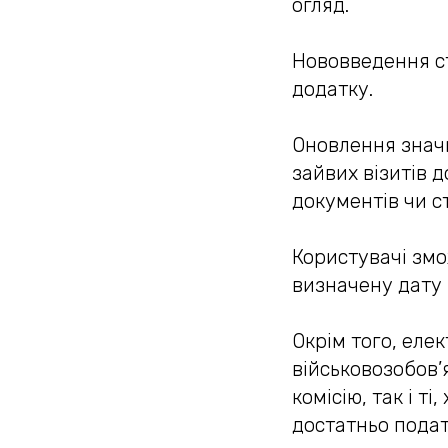
огляд.
Нововведення ст
додатку.
Оновлення знач
зайвих візитів 
документів чи с
Користувачі змо
визначену дату 
Окрім того, еле
військовозобов’
комісію, так і т
достатньо подат