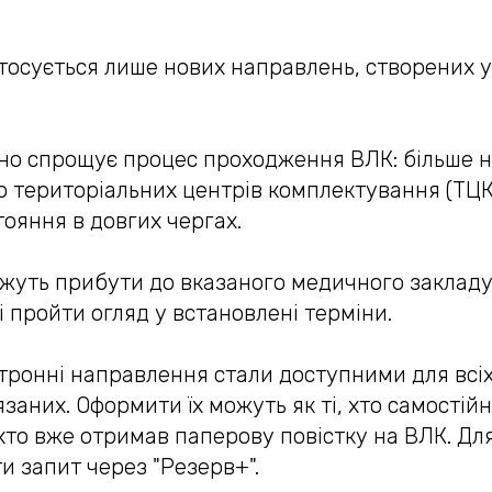
осується лише нових направлень, створених у 
но спрощує процес проходження ВЛК: більше н
до територіальних центрів комплектування (ТЦК
тояння в довгих чергах.
жуть прибути до вказаного медичного закладу 
і пройти огляд у встановлені терміни.
ктронні направлення стали доступними для всі
язаних. Оформити їх можуть як ті, хто самості
і, хто вже отримав паперову повістку на ВЛК. Дл
и запит через "Резерв+".