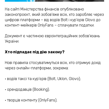
На сайті Міністерства фінансів опубліковано
законопроєкт, який зобов’яже всіх, хто заробляє через
цифрові платформи – від водіїв Bolt і кур’єрів Glovo до
контент-мейкерів OnlyFans – сплачувати податки.
Документ є частиною євроінтеграційних зобов’язань
України.
Хто підпадає під дію закону?
Нові правила стосуватимуться всіх, хто отримує дохід
через онлайн-платформи, зокрема:
· водіїв таксі та кур’єрів (Bolt, Uklon, Glovo);
· орендодавців (Booking);
· творців контенту (OnlyFans);