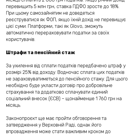
перевищить 5 млн грн, ставка ПДФО зросте до 18%.
При цьому самозайнятим не доведеться
реєструватися як ФОП, якщо їхній дохід не перевищує
цієї суми. Платформи, такі як Glovo, зможуть
автоматично перераховувати податки за своїх
користувачів.
Штрафи та пенсійний стаж
За ухилення від сплати податків передбачено штраф у
розмірі 25% від доходу. Водночас сплата цих податків
не зараховуватиметься до пенсійного стажу. Для цього
необхідно буде укласти договір про добровільне
страхування та додатково сплачувати єдиний
соціальний внесок (ЄСВ) – щонайменше 1 760 грн на
місяць.
Законопроєкт ще має пройти обговорення та
затвердження у Верховній Раді, однак його
(050) 309-40-25
впровадження може стати важливим кроком до