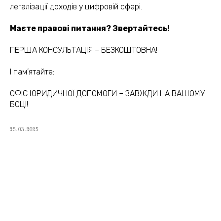
jur.kiev.ua@gmail.com
легалізації доходів у цифровій сфері.
Маєте правові питання? Звертайтесь!
Політика конфіденційності
ПЕРША КОНСУЛЬТАЦІЯ – БЕЗКОШТОВНА!
Договір публічної оферти
І пам’ятайте:
ОФІС ЮРИДИЧНОЇ ДОПОМОГИ – ЗАВЖДИ НА ВАШОМУ
БОЦІ!
25.03.2025