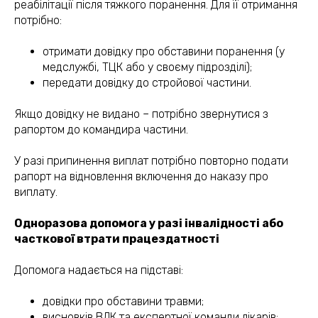
реабілітації після тяжкого поранення. Для її отримання
потрібно:
отримати довідку про обставини поранення (у
медслужбі, ТЦК або у своєму підрозділі);
передати довідку до стройової частини.
Якщо довідку не видано – потрібно звернутися з
рапортом до командира частини.
У разі припинення виплат потрібно повторно подати
рапорт на відновлення включення до наказу про
виплату.
Одноразова допомога у разі інвалідності або
часткової втрати працездатності
Допомога надається на підставі:
довідки про обставини травми;
висновків ВЛК та експертної команди лікарів;