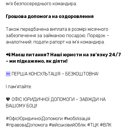
ім’я безпосереднього командира.
Грошова допомога на оздоровлення
Також передбачена виплата в розмірі місячного
забезпечення за займаною посадою. Порядок –
(050) 309-40-25
аналогічний: подати рапорт на ім’я командира.
jur.kiev.ua@gmail.com
📲 Маєш питання? Наші юристи на зв’язку 24/7
– ми підкажемо, як діяти!
Політика конфіденційності
🆓
ПЕРША КОНСУЛЬТАЦІЯ – БЕЗКОШТОВНА!
Договір публічної оферти
І пам’ятайте:
💖 ОФІС ЮРИДИЧНОЇ ДОПОМОГИ – ЗАВЖДИ НА
ВАШОМУ БОЦІ!
#ОфісЮридичноїДопомоги #мобілізація
#правоваДопомога #військовийОблік #ТЦК #ВЛК