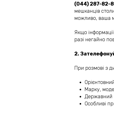
(044) 287-82-
мешканців столиц
можливо, ваша 
Якщо інформації
разі негайно по
2. Зателефонуй
При розмові з д
Орієнтовний
Марку, модел
Державний 
Особливі пр