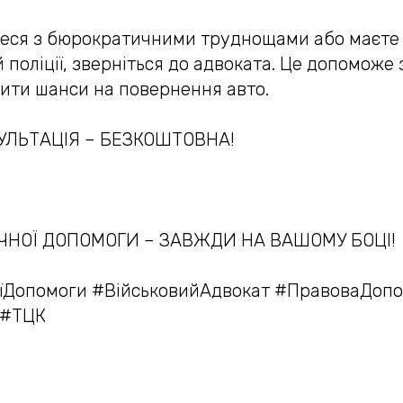
теся з бюрократичними труднощами або маєте
й поліції, зверніться до адвоката. Це допоможе
ити шанси на повернення авто.
УЛЬТАЦІЯ – БЕЗКОШТОВНА!
ЧНОЇ ДОПОМОГИ – ЗАВЖДИ НА ВАШОМУ БОЦІ!
їДопомоги #ВійськовийАдвокат #ПравоваДоп
 #ТЦК