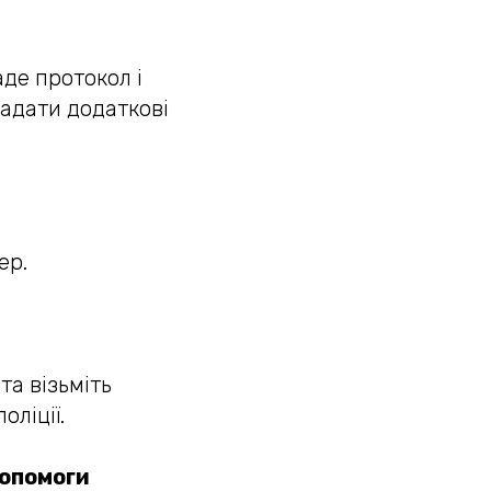
аде протокол і
надати додаткові
ер.
та візьміть
оліції.
допомоги