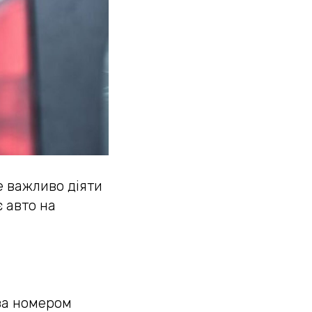
е важливо діяти
є авто на
 за номером