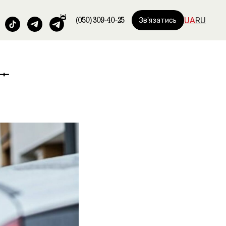
(050) 309-40-25
UA
RU
Зв'язатись
 –