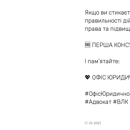
Якщо ви стикає
правильності ді
права та підвищ
🆓 ПЕРША КОНС
І пам’ятайте:
💖 ОФІС ЮРИДИ
#ОфісЮридично
#Адвокат #ВЛК
17.03.2025