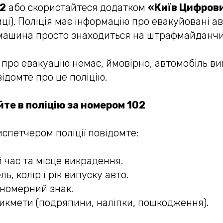
82
або скористайтеся додатком
«Київ Цифров
і). Поліція має інформацію про евакуйовані авт
машина просто знаходиться на штрафмайданчи
 про евакуацію немає, ймовірно, автомобіль ви
відомте про це поліцію.
те в поліцію за номером 102
испетчером поліції повідомте:
 час та місце викрадення.
ь, колір і рік випуску авто.
номерний знак.
икмети (подряпини, наліпки, пошкодження).