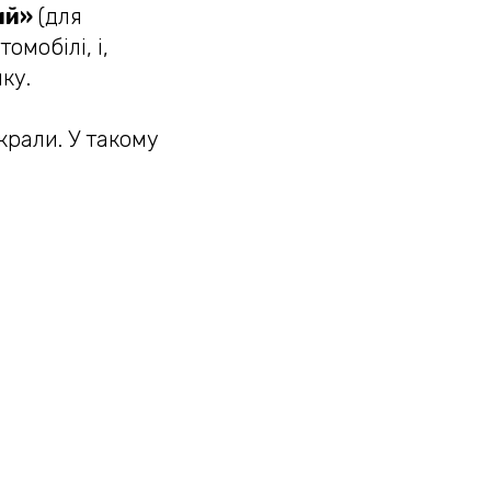
ий»
(для
омобілі, і,
ку.
крали. У такому