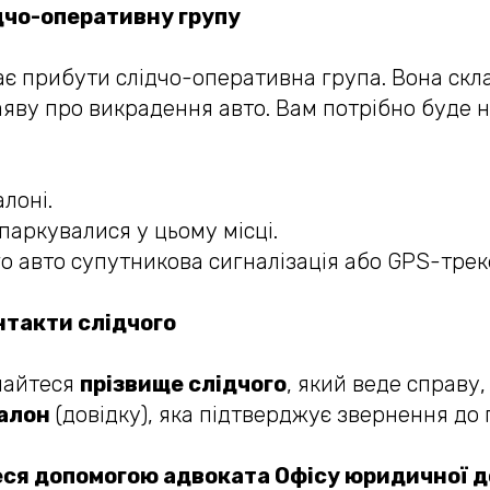
дчо-оперативну групу
має прибути слідчо-оперативна група. Вона скл
аяву про викрадення авто. Вам потрібно буде 
лоні.
 паркувалися у цьому місці.
го авто супутникова сигналізація або GPS-трек
нтакти слідчого
знайтеся
прізвище слідчого
, який веде справу, 
алон
(довідку), яка підтверджує звернення до п
еся допомогою адвоката Офісу юридичної 