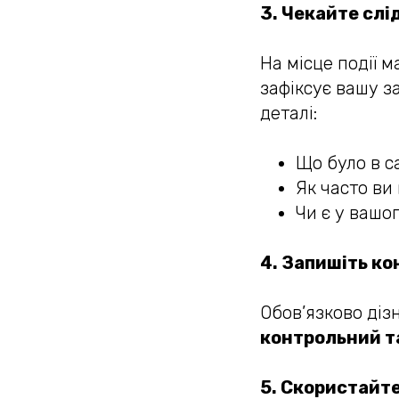
3. Чекайте слі
На місце події 
зафіксує вашу з
деталі:
Що було в са
Як часто ви
Чи є у вашо
4. Запишіть ко
Обов’язково ді
контрольний т
5. Скористайт