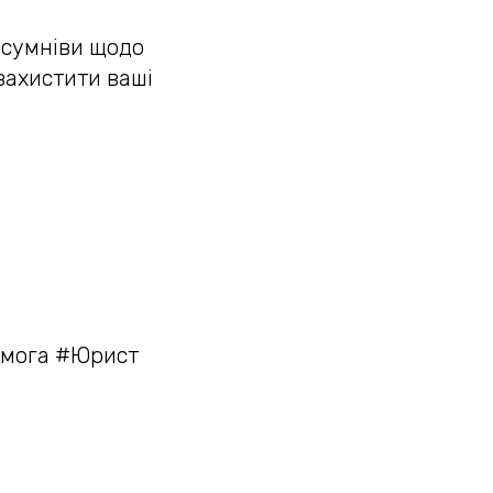
 сумніви щодо
 захистити ваші
омога #Юрист