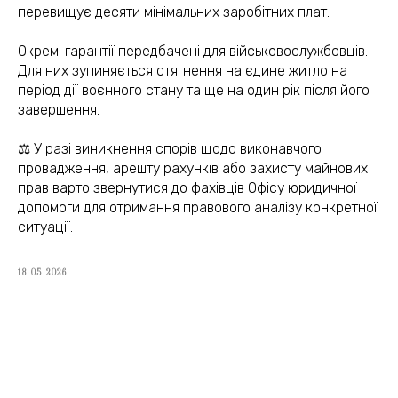
(050) 309-40-25
перевищує десяти мінімальних заробітних плат.
jur.kiev.ua@gmail.com
Окремі гарантії передбачені для військовослужбовців.
Для них зупиняється стягнення на єдине житло на
період дії воєнного стану та ще на один рік після його
завершення.
Політика конфіденційності
Договір публічної оферти
⚖️ У разі виникнення спорів щодо виконавчого
провадження, арешту рахунків або захисту майнових
прав варто звернутися до фахівців Офісу юридичної
допомоги для отримання правового аналізу конкретної
ситуації.
18.05.2026