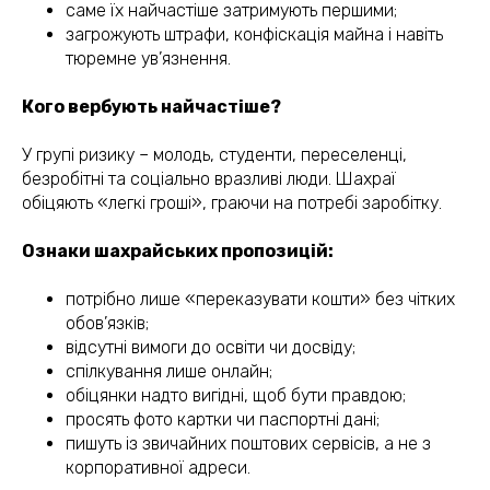
саме їх найчастіше затримують першими;
загрожують штрафи, конфіскація майна і навіть
тюремне ув’язнення.
Кого вербують найчастіше?
У групі ризику – молодь, студенти, переселенці,
безробітні та соціально вразливі люди. Шахраї
обіцяють «легкі гроші», граючи на потребі заробітку.
Ознаки шахрайських пропозицій:
потрібно лише «переказувати кошти» без чітких
обов’язків;
відсутні вимоги до освіти чи досвіду;
спілкування лише онлайн;
обіцянки надто вигідні, щоб бути правдою;
просять фото картки чи паспортні дані;
пишуть із звичайних поштових сервісів, а не з
корпоративної адреси.