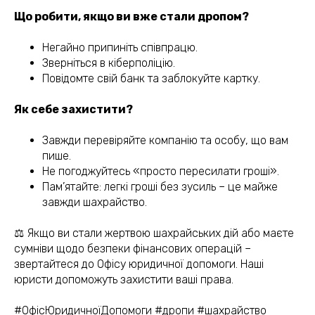
Що робити, якщо ви вже стали дропом?
Негайно припиніть співпрацю.
Зверніться в кіберполіцію.
Повідомте свій банк та заблокуйте картку.
Як себе захистити?
Завжди перевіряйте компанію та особу, що вам
пише.
Не погоджуйтесь «просто пересилати гроші».
Пам’ятайте: легкі гроші без зусиль – це майже
(050) 309-40-25
завжди шахрайство.
jur.kiev.ua@gmail.com
⚖️ Якщо ви стали жертвою шахрайських дій або маєте
сумніви щодо безпеки фінансових операцій –
звертайтеся до Офісу юридичної допомоги. Наші
юристи допоможуть захистити ваші права.
Політика конфіденційності
Договір публічної оферти
#ОфісЮридичноїДопомоги #дропи #шахрайство