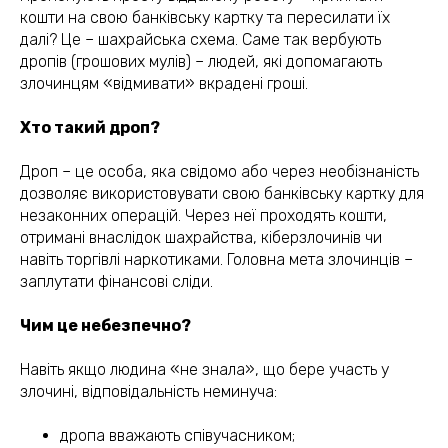
кошти на свою банківську картку та пересилати їх
далі? Це – шахрайська схема. Саме так вербують
дропів (грошових мулів) – людей, які допомагають
злочинцям «відмивати» вкрадені гроші.
Хто такий дроп?
Дроп – це особа, яка свідомо або через необізнаність
дозволяє використовувати свою банківську картку для
незаконних операцій. Через неї проходять кошти,
отримані внаслідок шахрайства, кіберзлочинів чи
навіть торгівлі наркотиками. Головна мета злочинців –
заплутати фінансові сліди.
Чим це небезпечно?
Навіть якщо людина «не знала», що бере участь у
злочині, відповідальність неминуча:
дропа вважають співучасником;