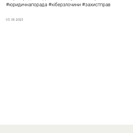
#юридичнапорада #кіберзлочини #захистправ
05.09.2025