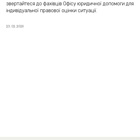
звертайтеся до фахівців Офісу юридичної допомоги для
jur.kiev.ua@gmail.com
індивідуальної правової оцінки ситуації.
23.02.2026
Політика конфіденційності
Договір публічної оферти