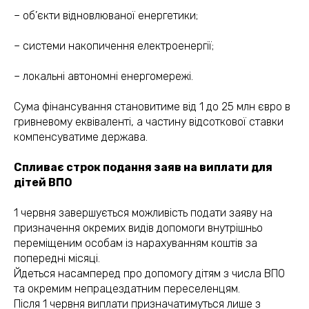
– об’єкти відновлюваної енергетики;
– системи накопичення електроенергії;
(050) 309-40-25
– локальні автономні енергомережі.
jur.kiev.ua@gmail.com
Сума фінансування становитиме від 1 до 25 млн євро в
гривневому еквіваленті, а частину відсоткової ставки
компенсуватиме держава.
Політика конфіденційності
Договір публічної оферти
Спливає строк подання заяв на виплати для
дітей ВПО
1 червня завершується можливість подати заяву на
призначення окремих видів допомоги внутрішньо
переміщеним особам із нарахуванням коштів за
попередні місяці.
Йдеться насамперед про допомогу дітям з числа ВПО
та окремим непрацездатним переселенцям.
Після 1 червня виплати призначатимуться лише з