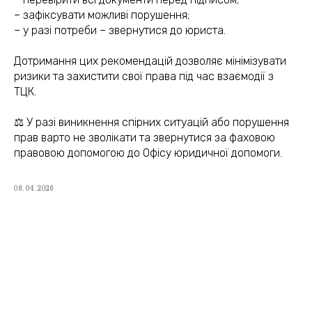
– зафіксувати можливі порушення;
– у разі потреби – звернутися до юриста.
Дотримання цих рекомендацій дозволяє мінімізувати
(050) 309-40-25
ризики та захистити свої права під час взаємодії з
ТЦК.
jur.kiev.ua@gmail.com
⚖️ У разі виникнення спірних ситуацій або порушення
прав варто не зволікати та звернутися за фаховою
правовою допомогою до Офісу юридичної допомоги.
Політика конфіденційності
Договір публічної оферти
08.04.2026