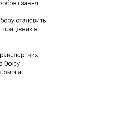
 зобов’язання.
 збору становить
а працівників
 транспортних
в Офісу
опомоги.