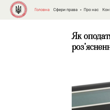
Головна
Сфери права
Про нас
Кон
Як оподат
роз’яснен