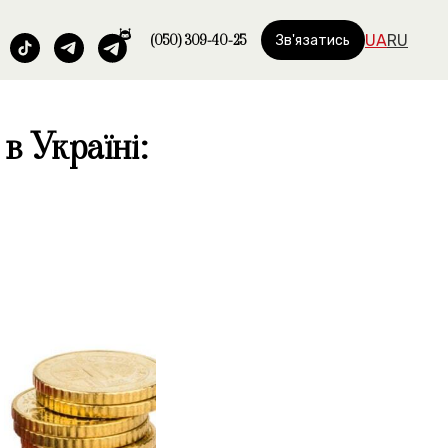
(050) 309-40-25
UA
RU
Зв'язатись
в Україні: