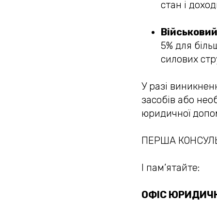
стан і дохо
Військовий
5% для біль
силових стр
У разі виникнен
засобів або необ
юридичної допом
ПЕРША КОНСУЛЬ
І пам’ятайте:
ОФІС ЮРИДИЧН