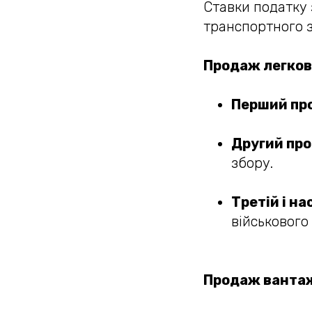
Ставки податку 
транспортного з
Продаж легкови
Перший п
Другий пр
збору.
Третій і н
військового
Продаж вантажн