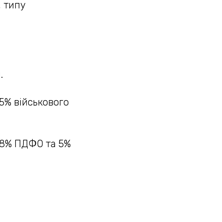
, типу
.
5% військового
18% ПДФО та 5%