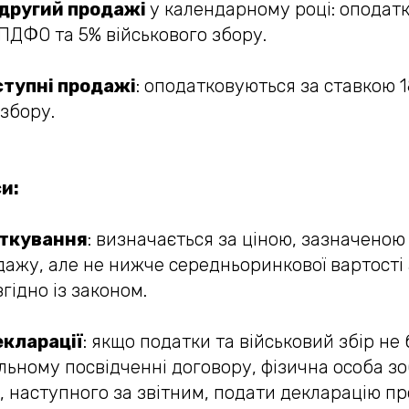
 другий продажі
у календарному році: оподат
ПДФО та 5% військового збору.
аступні продажі
: оподатковуються за ставкою 
 збору.
и:
аткування
: визначається за ціною, зазначеною
дажу, але не нижче середньоринкової вартості 
гідно із законом.
кларації
: якщо податки та військовий збір не
льному посвідченні договору, фізична особа зо
, наступного за звітним, подати декларацію п