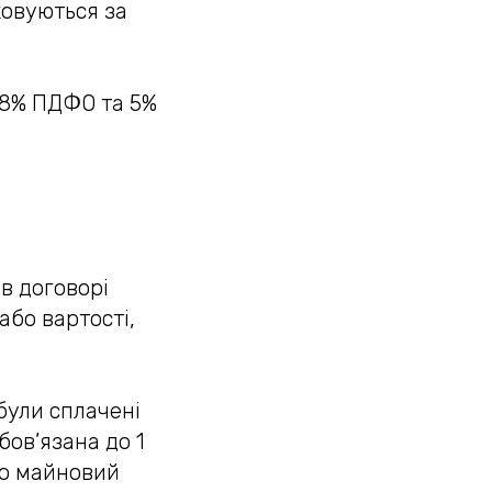
ковуються за
18% ПДФО та 5%
 в договорі
або вартості,
 були сплачені
бов’язана до 1
ро майновий