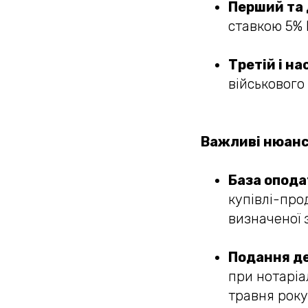
Перший та
ставкою 5% 
Третій і н
військового
Важливі нюанс
База опод
купівлі-про
визначеної з
Подання де
при нотаріа
травня року