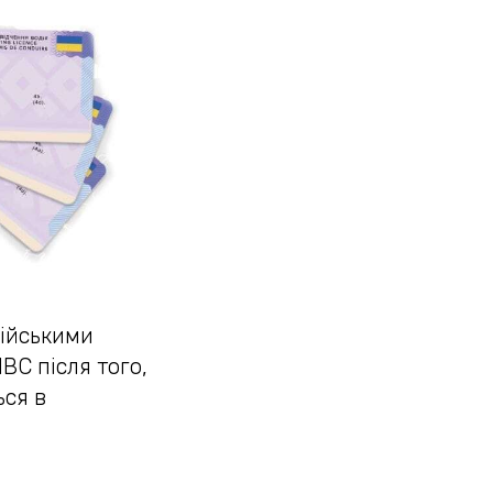
дійськими
ВС після того,
ься в