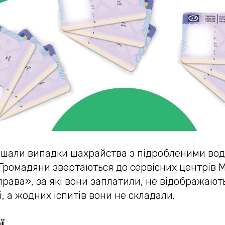
тішали випадки шахрайства з підробленими во
Громадяни звертаються до сервісних центрів М
права», за які вони заплатили, не відображают
, а жодних іспитів вони не складали.
ї