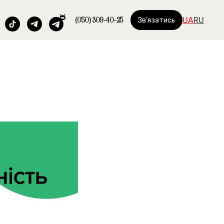
(050) 309-40-25
UA
RU
Зв'язатись