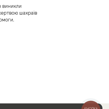
о виникли
жертвою шахраїв
омоги.
КНОПКА