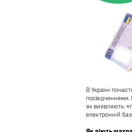
В Україні почас
посвідченнями. 
як виявляють: «
електронній базі
Як діють шахра