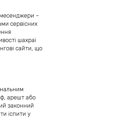
 месенджери –
ами сервісних
ення
ивості шахраї
нгові сайти, що
інальним
аф, арешт або
ний законний
ти іспити у