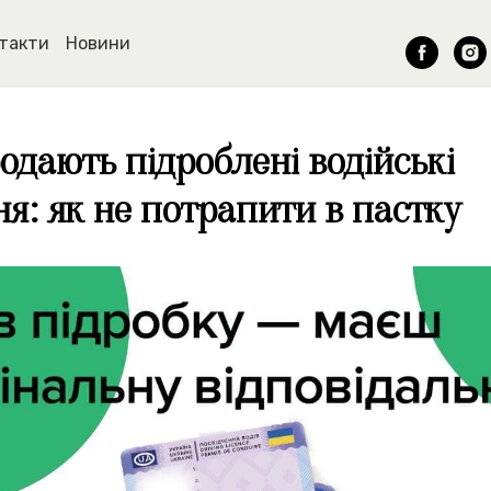
такти
Новини
одають підроблені водійські
я: як не потрапити в пастку