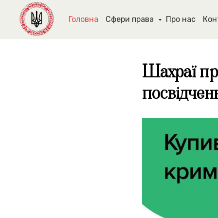
Головна
Сфери права
Про нас
Кон
Шахраї пр
посвідченн