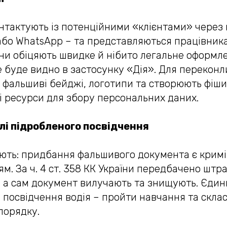
нтактують із потенційними «клієнтами» через
 або WhatsApp – та представляються працівник
ни обіцяють швидке й нібито легальне оформл
е буде видно в застосунку «Дія». Для переконл
фальшиві бейджі, логотипи та створюють фіши
ні ресурси для збору персональних даних.
лі підробленого посвідчення
ють: придбання фальшивого документа є крим
. За ч. 4 ст. 358 КК України передбачено штр
, а сам документ вилучають та знищують. Єди
 посвідчення водія – пройти навчання та склас
порядку.