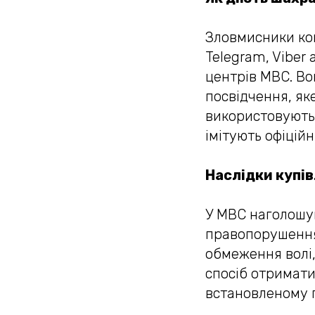
Зловмисники ко
Telegram, Viber
центрів МВС. Во
посвідчення, як
використовують 
імітують офіцій
Наслідки купів
У МВС наголошу
правопорушенням
обмеження волі
спосіб отримати
встановленому 