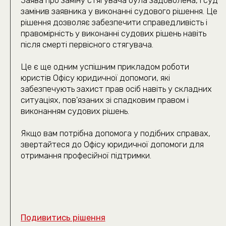
(050) 309-40-25
jur.kiev.ua@gmail.com
Політика конфіденційності
Договір публічної оферти