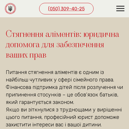
(050) 309-40-25
ЗВ’ЯЖІТЬСЯ З НАМИ
ЗРУЧНИМ СПОСОБОМ
Стягнення аліментів: юридична
допомога для забезпечення
(050) 309-40-25
ваших прав
м. Київ, вул. Павла
Скоропадського буд. 39,
офіс 1
Питання стягнення аліментів є одним із
(подивитись на карті)
найбільш чутливих у сфері сімейного права.
Графік роботи
Фінансова підтримка дітей після розлучення чи
пн. — пт. 10:00—19:00
припинення стосунків – це обов’язок батьків,
сб 10:00—18:00
який гарантується законом.
Якщо ви зіткнулися з труднощами у вирішенні
цього питання, професійний юрист допоможе
захистити інтереси вас і вашої дитини.