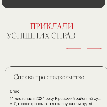
Батрак А. М.
Гнатів О. Б.
Ви можете
залишити
відгук
про роботу з нами
ЗВ’ЯЖІТЬСЯ З НАМИ
ЗРУЧНИМ СПОСОБОМ
(050) 309-40-25
(всі дзвінки безкоштовні)
м. Київ, вул. Павла
Скоропадського буд. 39,
офіс 1
Графік роботи
(подивитись на карті)