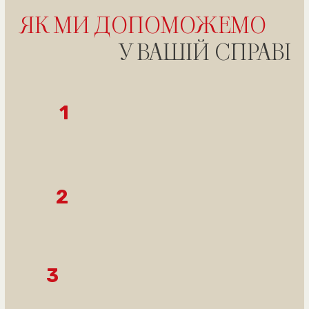
Отримати безкоштовну консультацію
ПРИКЛАДИ
УСПІШНИХ СПРАВ
За звернен
Справа про спадкоємство
Офісу успі