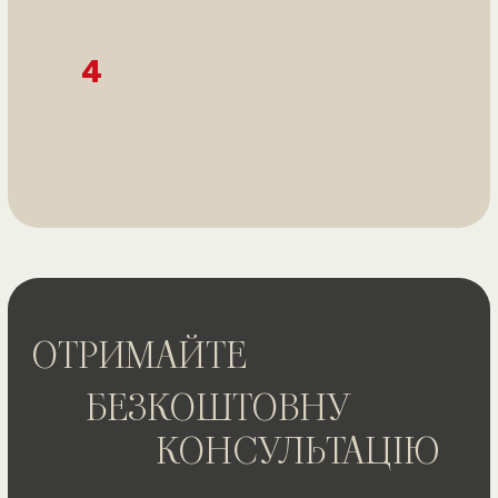
стягнули в
Опис
14 листопада 2024 року Кіровський районний суд
Опис
м. Дніпропетровська, під головуванням судді
10 жовтня 2024 
Колесніченко О.В., розглянув заяву клієнтки Офісу
Кіровоградської
юридичної допомоги про заміну стягувача у зв'язку
користь клієнтк
зі смертю одного заявника на її правонаступника.
розірвавши її ш
відповідача.
Жінка звернулася до суду з проханням замінити
заявника, який помер, на неї як її законного
08 серпня 2024 
спадкоємця для виконання рішення Селидівського
звернулася до с
міського суду Донецької області від 12 листопада
шлюбу з ЧОЛОВІ
2009 року. Це рішення зобов'язувало Управління
року. Від цього 
Пенсійного Фонду в м. Селидове провести
Причиною розір
перерахунок пенсії відповідно до закону про
відносин через 
соціальний захист постраждалих внаслідок
любові, поваги 
Чорнобильської катастрофи.
проживають окре
відновлювати с
Суд, дослідивши матеріали справи, підтвердив,
що клієнтка Офісу є законним спадкоємцем, та що
Судове засіданн
всі права і обов'язки, включаючи право на
сторін. ЖІНКА 
отримання соціальних виплат, переходять до неї як
справи без її уч
до правонаступника.
вимоги. ЧОЛОВІК
повідомлений, і
Заява про заміну стягувача була задоволена, і суд
позову.
замінив заявника у виконанні судового рішення. Це
рішення дозволяє забезпечити справедливість і
Суд задовольнив
правомірність у виконанні судових рішень навіть
шлюб між ЖІНК
після смерті первісного стягувача.