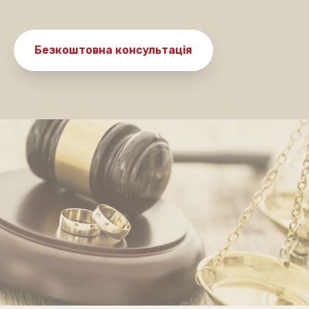
Безкоштовна консультація
Де ви знаходитесь?
Київ та область
Інше місто
Даю згоду на
обробку персональних даних
Очікуємо на дзвінок