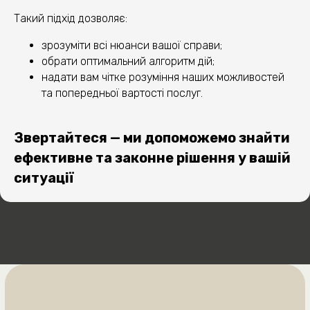
Такий підхід дозволяє:
4
зрозуміти всі нюанси вашої справи;
обрати оптимальний алгоритм дій;
надати вам чітке розуміння наших можливостей
та попередньої вартості послуг.
Звертайтеся — ми допоможемо знайти
ОТРИМАЙТЕ
ефективне та законне рішення у вашій
ситуації
БЕЗКОШТОВНУ
КОНСУЛЬТАЦІЮ