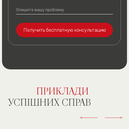
Батрак А. М.
Гнатив О. Б.
Вы можете
оставить
отзыв
о работе с нами
СВЯЖИТЕСЬ С НАМИ
УДОБНЫМ СПОСОБОМ
(050) 309-40-25
(все звонки бесплатные)
г. Киев, ул. Павла Скоропадского,
д. 39, офис 1
(посмотреть на карте)
График работы
пн. — пт. 10:00—19:00
сб. 10:00—18:00