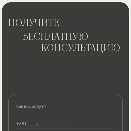
Согласно ст. 164 КУпАП, субъектом
административного правонарушения может быть
только субъект хозяйствования. В материалах
дела не было доказательств того, что водитель
является таким субъектом. На основании этого
суд принял решение закрыть производство и
оправдать клиента Офиса юридической помощи.
Это дело снова продемонстрировало, что
законность и справедливость могут победить.
Подивитись рішення
ЧТО ГОВОРЯТ КЛИЕНТЫ
Большое спасибо за экстренную помощь
Спасибо Виталию Влад
в уменьшении суммы задолженности
за своевременно и кач
алиментов. Рекомендую всем такого
работу по подготовке д
специалиста
в государственные орга