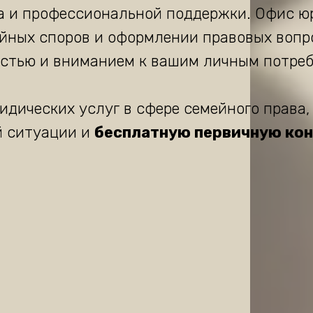
а и профессиональной поддержки. Офис ю
йных споров и оформлении правовых вопро
стью и вниманием к вашим личным потре
дических услуг в сфере семейного права,
й ситуации и
бесплатную первичную ко