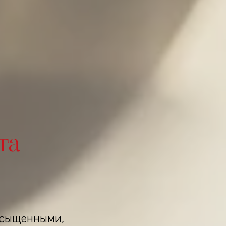
та
асыщенными,