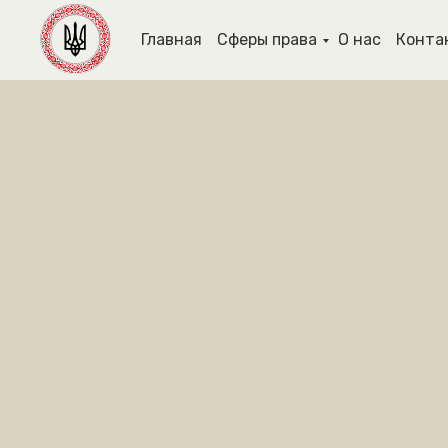
Главная
Сферы права
О нас
Конта