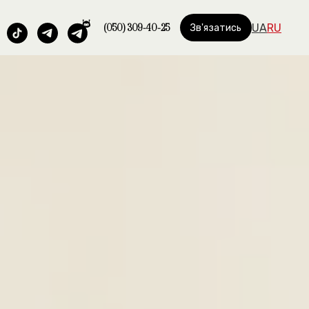
(050) 309-40-25
UA
RU
Зв'язатись