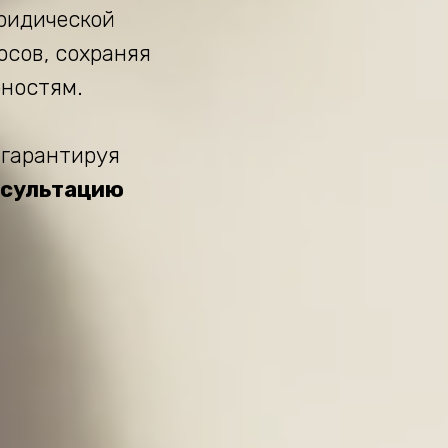
ридической
сов, сохраняя
бностям.
 гарантируя
нсультацию