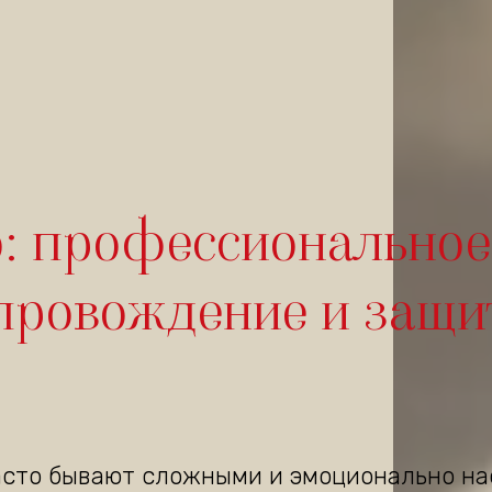
: профессиональное
провождение и защи
асто бывают сложными и эмоционально н