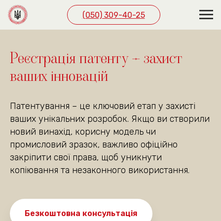
(050) 309-40-25
ЗВ’ЯЖІТЬСЯ З НАМИ
ЗРУЧНИМ СПОСОБОМ
Реєстрація патенту – захист
ваших інновацій
(050) 309-40-25
м. Київ, вул. Павла
Патентування – це ключовий етап у захисті
Скоропадського буд. 39,
ваших унікальних розробок. Якщо ви створили
офіс 1
(подивитись на карті)
новий винахід, корисну модель чи
Графік роботи
промисловий зразок, важливо офіційно
пн. — пт. 10:00—19:00
закріпити свої права, щоб уникнути
сб 10:00—18:00
копіювання та незаконного використання.
Безкоштовна консультація