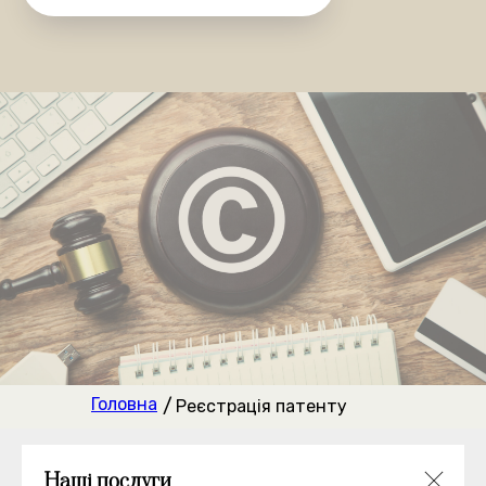
Де ви знаходитесь?
Київ та область
Інше місто
Даю згоду на
обробку персональних даних
Очікуємо на дзвінок
Головна
/
Реєстрація патенту
Наші послуги