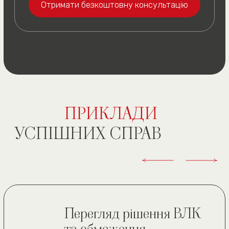
ЗВ’ЯЖІТЬСЯ З НАМИ
ЗРУЧНИМ СПОСОБОМ
(050) 309-40-25
(всі дзвінки безкоштовні)
м. Київ, вул. Павла
Скоропадського буд. 39,
офіс 1
Графік роботи
(подивитись на карті)
пн. — пт. 10:00—19:00
сб 10:00—18:00