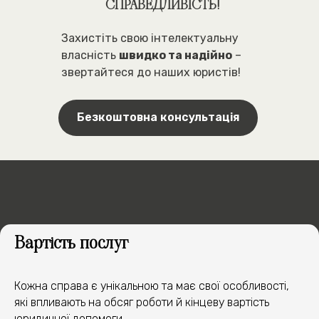
СПРАВЕДЛИВІСТЬ!
Захистіть свою інтелектуальну
власність
швидко та надійно
–
звертайтеся до наших юристів!
Безкоштовна консультація
Вартість послуг
ЯК МИ ДОПОМОЖЕМО
У ВАШІЙ СПРАВІ
Кожна справа є унікальною та має свої особливості,
які впливають на обсяг роботи й кінцеву вартість
юридичної допомоги.