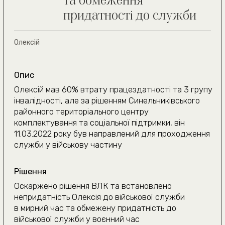
Де ви знаходитесь?
Київ та область
Інше місто
Даю згоду на
обробку персональних даних
Очікуємо на дзвінок
(050) 309-40-25
jur.kiev.ua@gmail.com