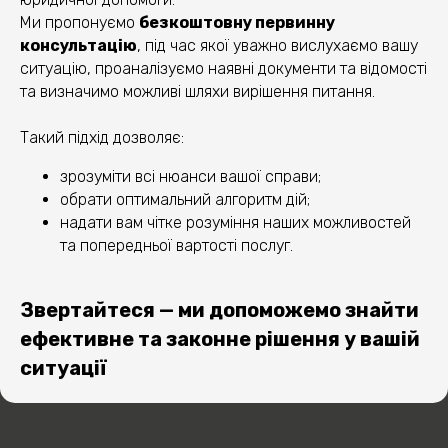
1
Ми пропонуємо
безкоштовну первинну
консультацію
, під час якої уважно вислухаємо вашу
ситуацію, проаналізуємо наявні документи та відомості
2
та визначимо можливі шляхи вирішення питання.
Такий підхід дозволяє:
3
зрозуміти всі нюанси вашої справи;
обрати оптимальний алгоритм дій;
надати вам чітке розуміння наших можливостей
та попередньої вартості послуг.
4
Звертайтеся — ми допоможемо знайти
ефективне та законне рішення у вашій
ситуації
ОТРИМАЙТЕ