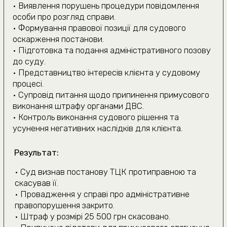
ЗВ’ЯЖІТЬСЯ З НАМИ
ЗРУЧНИМ СПОСОБОМ
(050) 309-40-25
(всі дзвінки безкоштовні)
м. Київ, вул. Павла
Скоропадського буд. 39,
офіс 1