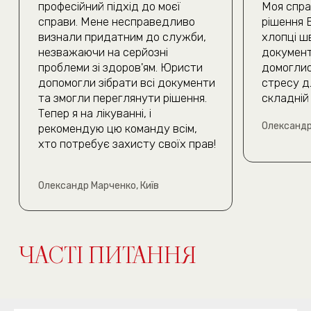
Очікуємо на дзвінок
(050) 309-40-25
jur.kiev.ua@gmail.com
Політика конфіденційності
Договір публічної оферти