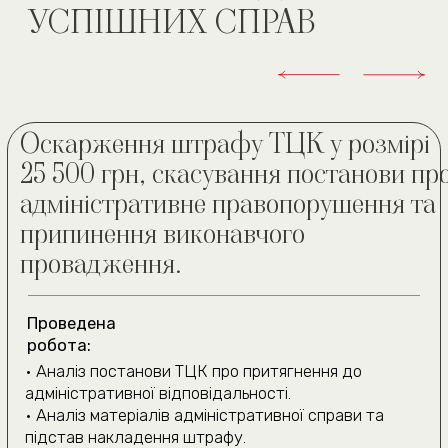
проблеми зі здоров'ям. Юристи
домоглися перегляду. Зайвого
допомогли зібрати всі документи
стресу для тих, хто опинився у
та змогли переглянути рішення.
складній ситуації.
Тепер я на лікуванні, і
Олександр М., Біла Церква
рекомендую цю команду всім,
хто потребує захисту своїх прав!
Олександр Марченко, Київ
ЧАСТІ ПИТАННЯ