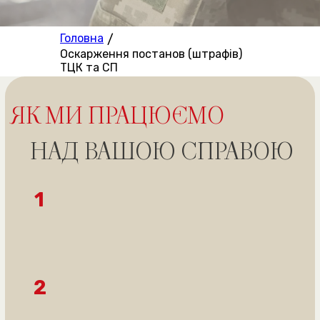
2
Головна
/
Оскарження постанов (штрафів)
ТЦК та СП
3
4
5
6