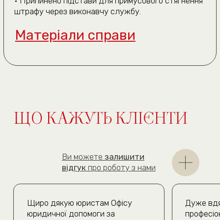
Графік роботи
(подивитись на карті)
пн. — пт. 10:00—19:00
сб 10:00—18:00
Де ви знаходитесь?
Київ та область
Інше місто
Даю згоду на
обробку персональних даних