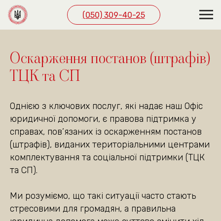
(050) 309-40-25
ЗВ’ЯЖІТЬСЯ З НАМИ
ЗРУЧНИМ СПОСОБОМ
Оскарження постанов (штрафів)
ТЦК та СП
(050) 309-40-25
м. Київ, вул. Павла
Однією з ключових послуг, які надає наш Офіс
Скоропадського буд. 39,
юридичної допомоги, є правова підтримка у
офіс 1
(подивитись на карті)
справах, пов’язаних із оскарженням постанов
Графік роботи
(штрафів), виданих територіальними центрами
пн. — пт. 10:00—19:00
комплектування та соціальної підтримки (ТЦК
сб 10:00—18:00
та СП).
Ми розуміємо, що такі ситуації часто стають
стресовими для громадян, а правильна