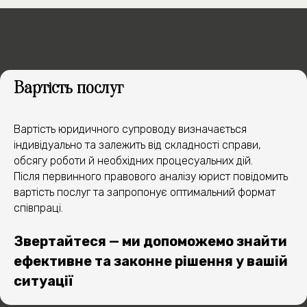
Вартість послуг
Отримати допомогу
Вартість юридичного супроводу визначається
індивідуально та залежить від складності справи,
обсягу роботи й необхідних процесуальних дій.
Після первинного правового аналізу юрист повідомить
вартість послуг та запропонує оптимальний формат
ПРИКЛАДИ
співпраці.
УСПІШНИХ СПРАВ
Звертайтеся — ми допоможемо знайти
ефективне та законне рішення у вашій
ситуації
Перебува
Оскарження штрафу ТЦК у розмірі
зв'язку 
25 500 грн, скасування постанови про