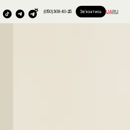
(050) 309-40-25
UA
RU
Зв'язатись