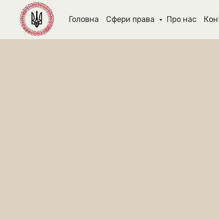
Головна
Сфери права
Про нас
Кон
ЗВ’ЯЖІТЬСЯ З 
ЗРУЧНИ
(050) 309-40-25
м. Київ, вул. П
39, офіс 1
(подивитись на карті)