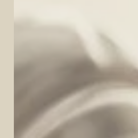
Де ви знаходитесь?
Київ та область
Інше місто
Даю згоду на
обробку персональних даних
Очікуємо на дзвінок