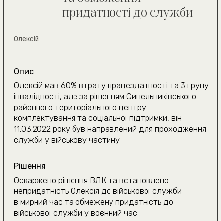
Де ви знаходитесь?
Київ та область
Інше місто
Даю згоду на
обробку персональних даних
Очікуємо на дзвінок
(050) 309-40-25
jur.kiev.ua@gmail.com
Політика конфіденційності
Договір публічної оферти