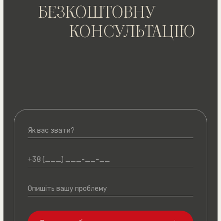
ЩО КАЖУТЬ КЛІЄНТИ
Дуже дякую за екстрену допомогу
Дякую Віталію Володимиров
у зменшенні суми заборгованості
за вчасно і якісно виконану 
аліментів. Рекомендую всім такого
підготовки документів для п
спеціаліста
у державні органи
Батрак А. М.
Гнатів О. Б.
Ви можете
залишити
відгук
про роботу з нами
ЗВ’ЯЖІТЬСЯ З НАМИ
ЗРУЧНИМ СПОСОБОМ