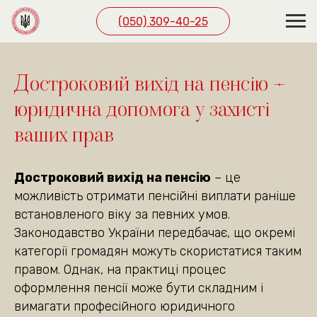
(050) 309-40-25
ЗВ’ЯЖІТЬСЯ З НАМИ
ЗРУЧНИМ СПОСОБОМ
Достроковий вихід на пенсію –
юридична допомога у захисті
(050) 309-40-25
ваших прав
м. Київ, вул. Павла
Скоропадського буд. 39,
офіс 1
Достроковий вихід на пенсію
– це
(подивитись на карті)
можливість отримати пенсійні виплати раніше
Графік роботи
встановленого віку за певних умов.
пн. — пт. 10:00—19:00
Законодавство України передбачає, що окремі
сб 10:00—18:00
категорії громадян можуть скористатися таким
правом. Однак, на практиці процес
оформлення пенсії може бути складним і
вимагати професійного юридичного