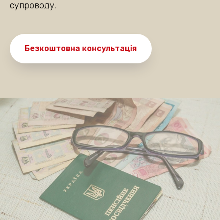
супроводу.
Безкоштовна консультація
Де ви знаходитесь?
Київ та область
Інше місто
Даю згоду на
обробку персональних даних
Очікуємо на дзвінок