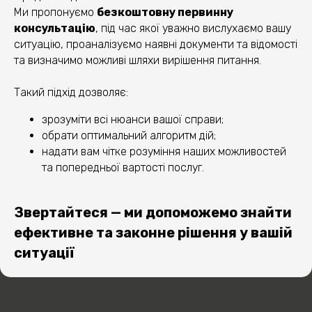
Ми пропонуємо
безкоштовну первинну
3
консультацію
, під час якої уважно вислухаємо вашу
ситуацію, проаналізуємо наявні документи та відомості
та визначимо можливі шляхи вирішення питання.
4
Такий підхід дозволяє:
зрозуміти всі нюанси вашої справи;
обрати оптимальний алгоритм дій;
надати вам чітке розуміння наших можливостей
та попередньої вартості послуг.
ОТРИМАЙТЕ
Звертайтеся — ми допоможемо знайти
БЕЗКОШТОВНУ
ефективне та законне рішення у вашій
КОНСУЛЬТАЦІЮ
ситуації