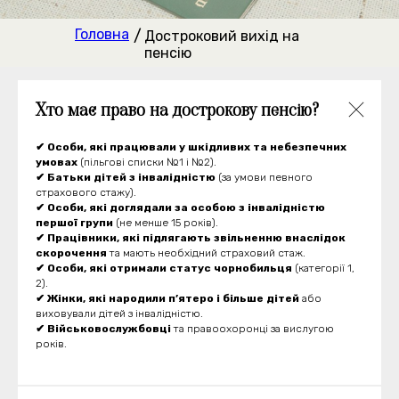
Головна
/
Достроковий вихід на
пенсію
Хто має право на дострокову пенсію?
✔ Особи, які працювали у шкідливих та небезпечних
умовах
(пільгові списки №1 і №2).
✔ Батьки дітей з інвалідністю
(за умови певного
страхового стажу).
✔ Особи, які доглядали за особою з інвалідністю
першої групи
(не менше 15 років).
✔ Працівники, які підлягають звільненню внаслідок
скорочення
та мають необхідний страховий стаж.
✔ Особи, які отримали статус чорнобильця
(категорії 1,
2).
✔ Жінки, які народили п’ятеро і більше дітей
або
виховували дітей з інвалідністю.
✔ Військовослужбовці
та правоохоронці за вислугою
років.