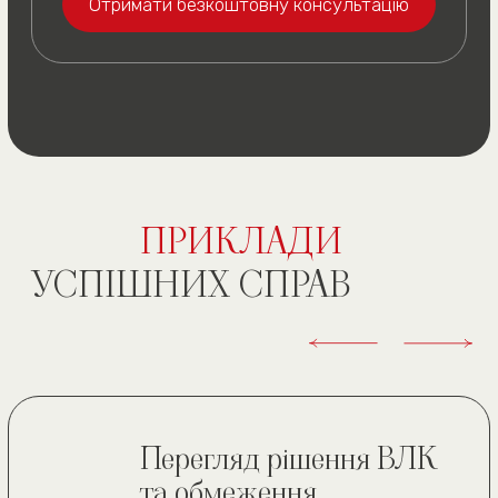
(050) 309-40-25
(всі дзвінки безкоштовні)
м. Київ, вул. Павла
Скоропадського буд. 39,
офіс 1
Графік роботи
(подивитись на карті)
пн. — пт. 10:00—19:00
сб 10:00—18:00