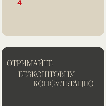
Юристи Офісу юридичної допомоги захистили
права водія таксі в суді
До Офісу юридичної допомоги звернувся водій
таксі "Болт", якого притягнули до адміністративної
відповідальності за відсутність ліцензії на надання
послуг перевезення. Поліція кваліфікувала його дії
за ч. 1 ст. 164 Кодексу України про адміністративні
правопорушення.
Однак, у ході судового розгляду, яке відбулося 18
квітня 2024 року в Деснянському районному суді
міста Києва, юристи Офісу довели
необґрунтованість звинувачення. Вони
представили аргументовану позицію,
підкресливши, що клієнт співпрацює з "Болт" на
умовах, які не вимагають отримання ліцензії на
перевезення.
Згідно зі ст. 164 КУпАП, суб'єктом
адміністративного правопорушення може бути
лише суб'єкт господарювання. У матеріалах
справи не було доказів, що водій є таким
суб'єктом. На підставі цього суд прийняв рішення
закрити провадження та виправдати клієнта Офісу
юридичної допомоги.
Ця справа вкотре продемонструвала, що
законність та справедливість можуть перемагати.