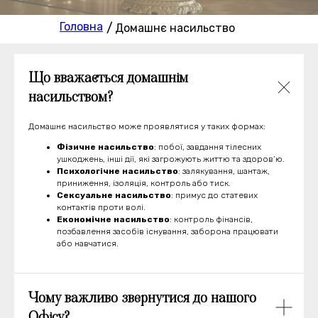
Головна
/
Домашнє насильство
Що вважається домашнім
насильством?
Домашнє насильство може проявлятися у таких формах:
Фізичне насильство
: побої, завдання тілесних
ушкоджень, інші дії, які загрожують життю та здоров’ю.
Психологічне насильство
: залякування, шантаж,
приниження, ізоляція, контроль або тиск.
Сексуальне насильство
: примус до статевих
контактів проти волі.
Економічне насильство
: контроль фінансів,
позбавлення засобів існування, заборона працювати
або навчатися.
Чому важливо звернутися до нашого
Офісу?