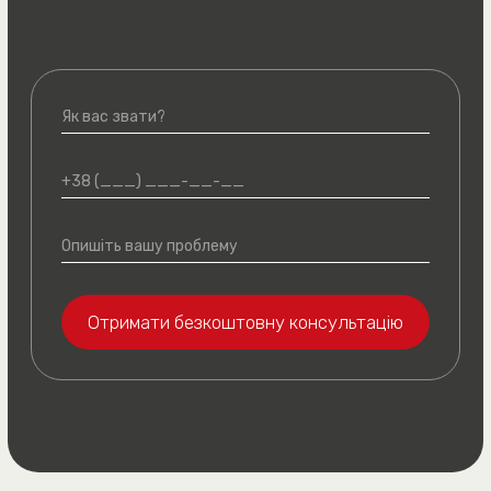
Подивитись рішення
ЩО КАЖУТЬ КЛІЄНТИ
Дуже дякую за екстрену допомогу
Дякую Віталію Володимиров
у зменшенні суми заборгованості
за вчасно і якісно виконану 
аліментів. Рекомендую всім такого
підготовки документів для п
спеціаліста
у державні органи
Батрак А. М.
Гнатів О. Б.
Ви можете
залишити
відгук
про роботу з нами
ЗВ’ЯЖІТЬСЯ З НАМИ