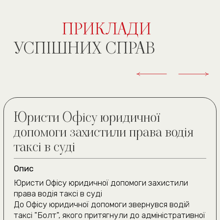
ЗРУЧНИМ СПОСОБОМ
(050) 309-40-25
(всі дзвінки безкоштовні)
м. Київ, вул. Павла
Скоропадського буд. 39,
офіс 1
Графік роботи
(подивитись на карті)
пн. — пт. 10:00—19:00
сб 10:00—18:00