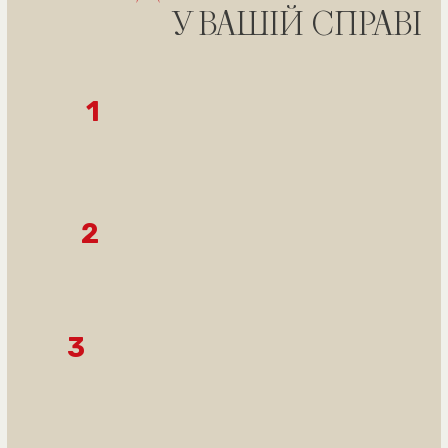
Отримати безкоштовну консультацію
ПРИКЛАДИ
УСПІШНИХ СПРАВ
Юристи Офісу юридичної
допомоги захистили права водія
таксі в суді
Опис