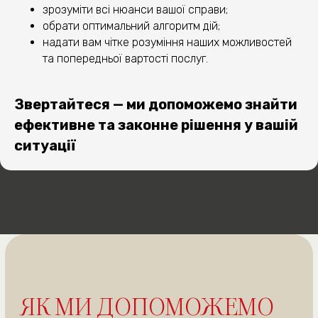
4
зрозуміти всі нюанси вашої справи;
обрати оптимальний алгоритм дій;
надати вам чітке розуміння наших можливостей
та попередньої вартості послуг.
Звертайтеся — ми допоможемо знайти
ефективне та законне рішення у вашій
ОТРИМАЙТЕ
ситуації
БЕЗКОШТОВНУ
КОНСУЛЬТАЦІЮ