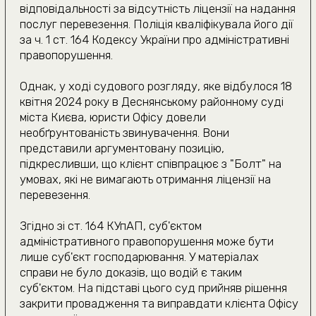
Де ви знаходитесь?
Київ та область
Інше місто
Даю згоду на
обробку персональних даних
Очікуємо на дзвінок
(050) 309-40-25
jur.kiev.ua@gmail.com
Політика конфіденційності