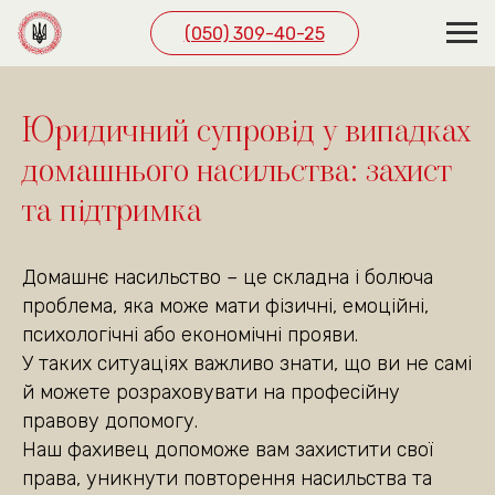
(050) 309-40-25
ЗВ’ЯЖІТЬСЯ З НАМИ
ЗРУЧНИМ СПОСОБОМ
Юридичний супровід у випадках
домашнього насильства: захист
(050) 309-40-25
та підтримка
м. Київ, вул. Павла
Скоропадського буд. 39,
офіс 1
Домашнє насильство – це складна і болюча
(подивитись на карті)
проблема, яка може мати фізичні, емоційні,
Графік роботи
психологічні або економічні прояви.
пн. — пт. 10:00—19:00
У таких ситуаціях важливо знати, що ви не самі
сб 10:00—18:00
й можете розраховувати на професійну
правову допомогу.
Наш фахивец допоможе вам захистити свої
права, уникнути повторення насильства та